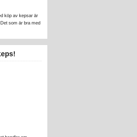
med köp av kepsar är
t. Det som är bra med
keps!