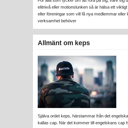
För alla som tycker om att röra på sig, vare sig 
elitnivå eller motionslunken så är hälsa ett vikti
eller föreningar som vill få nya medlemmar eller k
verksamhet behöver
Allmänt om keps
Själva ordet keps, härstammar från det engelsk
kallas cap. När det kommer till engelskans cap 