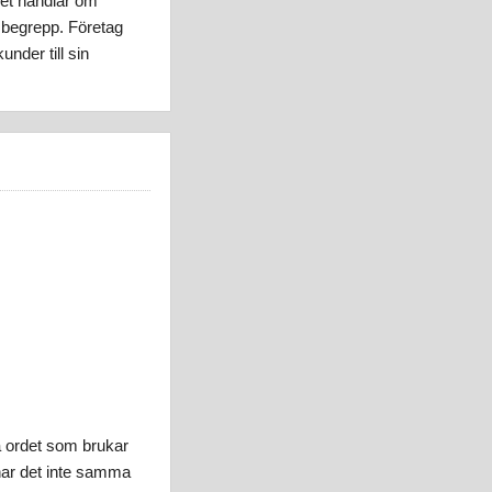
det handlar om
gt begrepp. Företag
under till sin
a ordet som brukar
har det inte samma