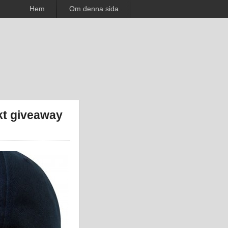
Hem
Om denna sida
kt giveaway