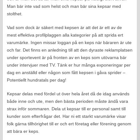
Man bär inte vad som helst och man bär sina kepsar med
stolthet.
Vad som dock är säkert med kepsen är att det är ett av de
mest effektiva profilplaggen alla kategorier på att sprida ert
varumärke. Ingen missar loggan på en keps när bäraren är ute
och far. Det finns en anledning till att den dyraste reklamplatsen
under sportevent är på fronten av en keps som utövarna bär
under intervjuer med TV. Tänk er hur många exponeringar per
dag en anställd eller någon som fått kepsen i gåva sprider –
Potentiellt hundratals per dag!
Kepsar delas med fördel ut över hela året då de idag används
både inne och ute, men den bästa perioden måste ändå vara
strax inför sommaren. Dela ut kepsar till er personal samt till
kunder som efterfrågar det. Har ni ett starkt varumärke visar
folk gärna tillhörighet till er och ert företag eller förening genom
att bära er keps.