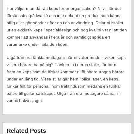
Hur väljer man då rätt keps för er organisation? Ni vill för det
första satsa på kvalité och inte dela ut en produkt som känns
billig eller går sönder efter en tids användning. Delar ni istället
ut en exklusiv keps i specialdesign och hög kvalité vet ni att den
kommer att användas i flera år och samtidigt sprida ert
varumärke under hela den tiden.
Utgå från era tänkta mottagare när ni väljer modell, vilken keps
vill era bärare ha på sig? Tänk er in i deras ställe, för tar ni
fram en keps som de älskar kommer ni få några trogna bärare
under en lång tid. Vissa stilar går hem i olika läger, en keps
funkar fint för personal inom fraktindustrin medans en funkar
bättre till golfar sällskapet. Utgå från era mottagare så har ni
vunnit halva slaget.
Related Posts